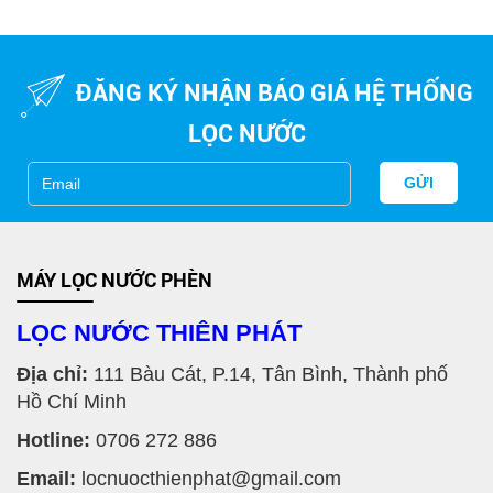
ĐĂNG KÝ NHẬN BÁO GIÁ HỆ THỐNG
LỌC NƯỚC
GỬI
MÁY LỌC NƯỚC PHÈN
LỌC NƯỚC THIÊN PHÁT
Địa chỉ:
111 Bàu Cát, P.14, Tân Bình, Thành phố
Hồ Chí Minh
Hotline:
0706 272 886
Email:
locnuocthienphat@gmail.com