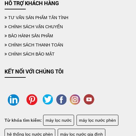
HỖ TRỢ KHÁCH HÀNG
TƯ VẤN SẢN PHẨM TÂN TÌNH
CHÍNH SÁCH VẬN CHUYỂN
BẢO HÀNH SẢN PHẨM
CHÍNH SÁCH THANH TOÁN
CHÍNH SÁCH BẢO MẬT
KẾT NỐI VỚI CHÚNG TÔI
Từ khóa tìm kiếm:
máy lọc nước
máy lọc nước phèn
hệ thống lọc nước phèn
máy lọc nước gia đình