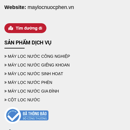
Website:
maylocnuocphen.vn
SẢN PHẨM DỊCH VỤ
MÁY LỌC NƯỚC CÔNG NGHIỆP
MÁY LỌC NƯỚC GIẾNG KHOAN
MÁY LỌC NƯỚC SINH HOẠT
MÁY LỌC NƯỚC PHÈN
MÁY LỌC NƯỚC GIA ĐÌNH
CỘT LỌC NƯỚC