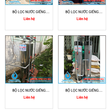
BỘ LỌC NƯỚC GIẾNG
BỘ LỌC NƯỚC GIẾNG
KHOAN GIA ĐÌNH VAN
KHOAN GIA ĐÌNH CỘT
Liên hệ
Liên hệ
ĐIỆN TỬ
COMPOSITE
BỘ LỌC NƯỚC GIẾNG
BỘ LỌC NƯỚC GIẾNG
KHOAN GIA ĐÌNH CỘT
KHOAN GIA ĐÌNH
Liên hệ
Liên hệ
INOX