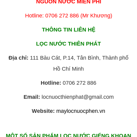
NGUỒN NƯỚC MIỄN PHÍ
Hotline: 0706 272 886 (Mr Khương)
THÔNG TIN LIÊN HỆ
LỌC NƯỚC THIÊN PHÁT
Địa chỉ:
111 Bàu Cát, P.14, Tân Bình, Thành phố
Hồ Chí Minh
Hotline:
0706 272 886
Email:
locnuocthienphat@gmail.com
Website:
maylocnuocphen.vn
MỘT SỐ SẢN PHẨM LỌC NƯỚC GIẾNG KHOAN