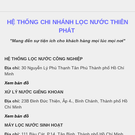
HỆ THỐNG CHI NHÁNH LỌC NƯỚC THIÊN
PHÁT
"Mang đến sự tiện ích cho khách hàng mọi lúc mọi nơi"
HỆ THỐNG LỌC NƯỚC CÔNG NGHIỆP
Địa chỉ:
30 Nguyễn Lý Phú Thạnh Tân Phú Thành phố Hồ Chí
Minh
Xem bản đồ
XỬ LÝ NƯỚC GIẾNG KHOAN
Địa chỉ:
23B Đinh Đức Thiện, Âp 4،, Bình Chánh, Thành phố Hồ
Chí Minh
Xem bản đồ
MÁY LỌC NƯỚC SINH HOẠT
Địa chỉ:
111 Bàu Cát, P.14, Tân Bình, Thành phố Hồ Chí Minh