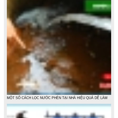
MỘT SỐ CÁCH LỌC NƯỚC PHÈN TẠI NHÀ HIỆU QUẢ DỄ LÀM