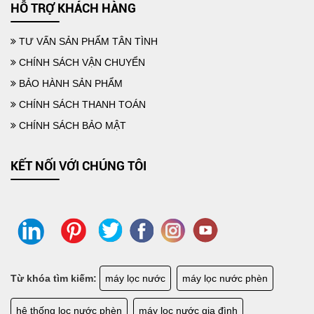
HỖ TRỢ KHÁCH HÀNG
TƯ VẤN SẢN PHẨM TÂN TÌNH
CHÍNH SÁCH VẬN CHUYỂN
BẢO HÀNH SẢN PHẨM
CHÍNH SÁCH THANH TOÁN
CHÍNH SÁCH BẢO MẬT
KẾT NỐI VỚI CHÚNG TÔI
Từ khóa tìm kiếm:
máy lọc nước
máy lọc nước phèn
LẮP ĐẶT HỆ THỐNG LỌC NƯỚC SINH HOẠT GIA ĐÌNH
hệ thống lọc nước phèn
máy lọc nước gia đình