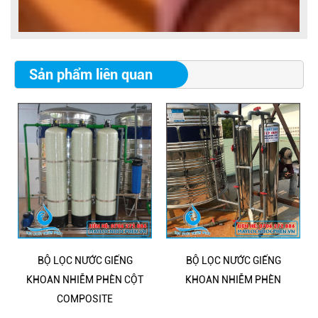
LẮP ĐẶT HỆ THỐNG LỌC NƯỚC PHÈN
Sản phẩm liên quan
BỘ LỌC NƯỚC GIẾNG
BỘ LỌC NƯỚC GIẾNG
KHOAN NHIỄM PHÈN CỘT
KHOAN NHIỄM PHÈN
COMPOSITE