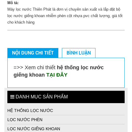
Mô tả:
Máy lọc nước Thiên Phát là đơn vị chuyên sản xuất và lắp đặt bộ
lọc nước giếng khoan nhiễm phèn cột nhựa pvc chất lượng, giá tốt
cho khách hàng
Bể lọc nước giếng khoan cho gia đình
NỘI DUNG CHI TIẾT
BÌNH LUẬN
=>> Xem chi thiết
hệ thống lọc nước
giếng khoan
TẠI ĐÂY
DANH MỤC SẢN PHẨM
HỆ THỐNG LỌC NƯỚC
LỌC NƯỚC PHÈN
LỌC NƯỚC GIẾNG KHOAN