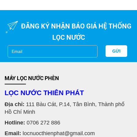
Bể lọc nước giếng khoan cho gia đình
ĐĂNG KÝ NHẬN BÁO GIÁ HỆ THỐNG
LỌC NƯỚC
GỬI
MÁY LỌC NƯỚC PHÈN
LỌC NƯỚC THIÊN PHÁT
Địa chỉ:
111 Bàu Cát, P.14, Tân Bình, Thành phố
Hồ Chí Minh
Hotline:
0706 272 886
Email:
locnuocthienphat@gmail.com
MÁY LỌC NƯỚC GIẾNG KHOAN TỐT NHẤT CHO GIA ĐÌNH