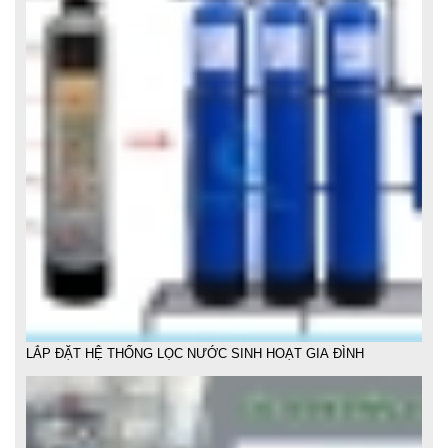
LẮP ĐẶT HỆ THỐNG LỌC NƯỚC SINH HOẠT GIA ĐÌNH