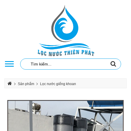
LẮP ĐẶT HỆ THỐNG LỌC NƯỚC GIA ĐÌNH GIÁ RẺ
Sản phẩm
Lọc nước giếng khoan
LỌC NƯỚC GIẾNG KHOAN NHIỄM PHÈN
BỘ LỌC NƯỚC GIẾNG KHOAN NHIỄM PHÈN CỘT NHỰA PVC