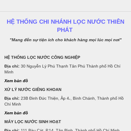
HỆ THỐNG CHI NHÁNH LỌC NƯỚC THIÊN
PHÁT
"Mang đến sự tiện ích cho khách hàng mọi lúc mọi nơi"
HỆ THỐNG LỌC NƯỚC CÔNG NGHIỆP
Địa chỉ:
30 Nguyễn Lý Phú Thạnh Tân Phú Thành phố Hồ Chí
Minh
Xem bản đồ
XỬ LÝ NƯỚC GIẾNG KHOAN
Địa chỉ:
23B Đinh Đức Thiện, Âp 4،, Bình Chánh, Thành phố Hồ
Chí Minh
Xem bản đồ
MÁY LỌC NƯỚC SINH HOẠT
Địa chỉ:
111 Bàu Cát, P.14, Tân Bình, Thành phố Hồ Chí Minh