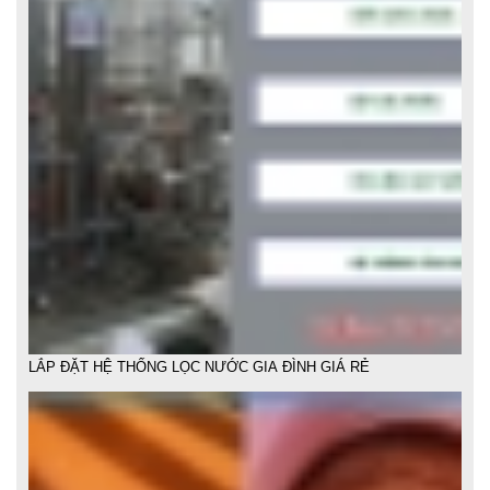
LẮP ĐẶT HỆ THỐNG LỌC NƯỚC GIA ĐÌNH GIÁ RẺ