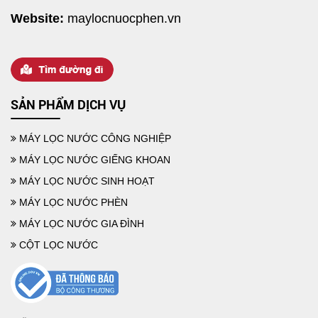
Website:
maylocnuocphen.vn
SẢN PHẨM DỊCH VỤ
MÁY LỌC NƯỚC CÔNG NGHIỆP
MÁY LỌC NƯỚC GIẾNG KHOAN
MÁY LỌC NƯỚC SINH HOẠT
MÁY LỌC NƯỚC PHÈN
MÁY LỌC NƯỚC GIA ĐÌNH
CỘT LỌC NƯỚC
MỘT SỐ CÁCH LỌC NƯỚC PHÈN TẠI NHÀ HIỆU QUẢ DỄ LÀM