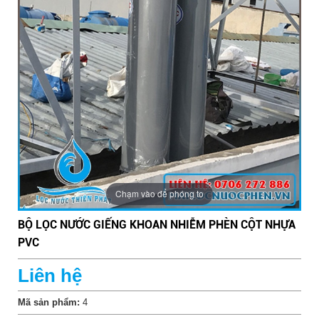
LẮP ĐẶT HỆ THỐNG LỌC NƯỚC PHÈN
Chạm vào để phóng to
BỘ LỌC NƯỚC GIẾNG KHOAN NHIỄM PHÈN CỘT NHỰA
PVC
Liên hệ
Mã sản phẩm:
4