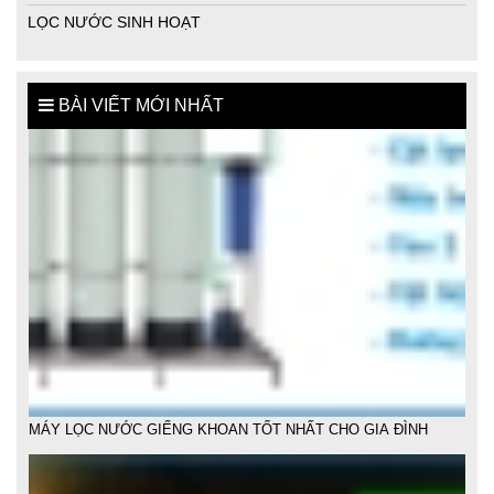
LỌC NƯỚC SINH HOẠT
BÀI VIẾT MỚI NHẤT
MÁY LỌC NƯỚC GIẾNG KHOAN TỐT NHẤT CHO GIA ĐÌNH