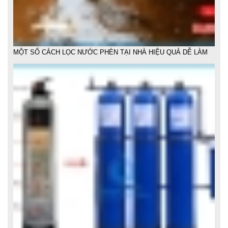
LẮP ĐẶT HỆ THỐNG LỌC NƯỚC SINH HOẠT GIA ĐÌNH