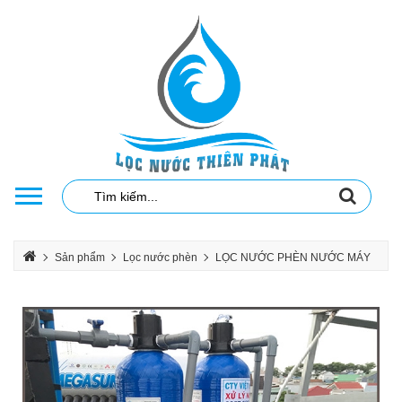
Sản phẩm
Lọc nước phèn
LỌC NƯỚC PHÈN NƯỚC MÁY
LỌC NƯỚC MÁY GIA ĐINH CỘT COMPOSITE
LẮP ĐẶT HỆ THỐNG LỌC NƯỚC PHÈN