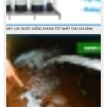
MỘT SỐ CÁCH LỌC NƯỚC PHÈN TẠI NHÀ HIỆU QUẢ DỄ LÀM