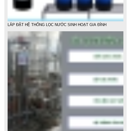
LẮP ĐẶT HỆ THỐNG LỌC NƯỚC GIA ĐÌNH GIÁ RẺ