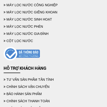
MÁY LỌC NƯỚC CÔNG NGHIỆP
MÁY LỌC NƯỚC GIẾNG KHOAN
MÁY LỌC NƯỚC SINH HOẠT
MÁY LỌC NƯỚC PHÈN
MÁY LỌC NƯỚC GIA ĐÌNH
CỘT LỌC NƯỚC
MỘT SỐ CÁCH LỌC NƯỚC PHÈN TẠI NHÀ HIỆU QUẢ DỄ LÀM
HỖ TRỢ KHÁCH HÀNG
TƯ VẤN SẢN PHẨM TÂN TÌNH
CHÍNH SÁCH VẬN CHUYỂN
BẢO HÀNH SẢN PHẨM
CHÍNH SÁCH THANH TOÁN