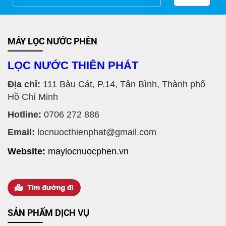
MÁY LỌC NƯỚC PHÈN
LỌC NƯỚC THIÊN PHÁT
Địa chỉ:
111 Bàu Cát, P.14, Tân Bình, Thành phố
Hồ Chí Minh
Hotline:
0706 272 886
Email:
locnuocthienphat@gmail.com
MÁY LỌC NƯỚC GIẾNG KHOAN TỐT NHẤT CHO GIA ĐÌNH
Website:
maylocnuocphen.vn
SẢN PHẨM DỊCH VỤ