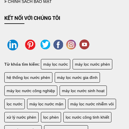
CHÍNH SÁCH BẢO MẬT
KẾT NỐI VỚI CHÚNG TÔI
Từ khóa tìm kiếm:
máy lọc nước
máy lọc nước phèn
LẮP ĐẶT HỆ THỐNG LỌC NƯỚC SINH HOẠT GIA ĐÌNH
hệ thống lọc nước phèn
máy lọc nước gia đình
máy lọc nước công nghiệp
máy lọc nước sinh hoạt
lọc nước
máy lọc nước mặn
máy lọc nước nhiễm vôi
xử lý nước phèn
lọc phèn
lọc nước công tinh khiết