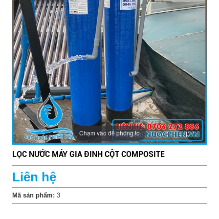
Chạm vào để phóng to
LỌC NƯỚC MÁY GIA ĐINH CỘT COMPOSITE
Liên hệ
Bể lọc nước giếng khoan cho gia đình
Mã sản phẩm:
3