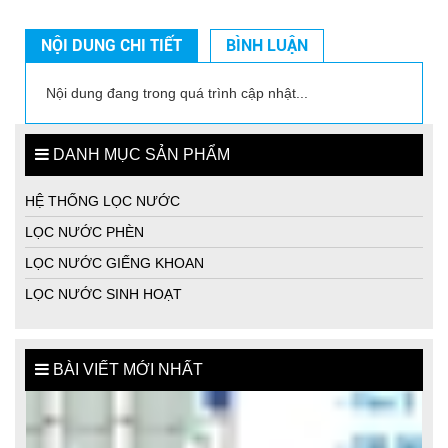
NỘI DUNG CHI TIẾT
BÌNH LUẬN
Nội dung đang trong quá trình cập nhật...
DANH MỤC SẢN PHẨM
HỆ THỐNG LỌC NƯỚC
LỌC NƯỚC PHÈN
LỌC NƯỚC GIẾNG KHOAN
LỌC NƯỚC SINH HOẠT
BÀI VIẾT MỚI NHẤT
MÁY LỌC NƯỚC GIẾNG KHOAN TỐT NHẤT CHO GIA ĐÌNH