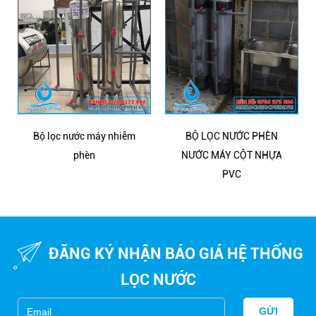
Bộ lọc nước máy nhiễm
BỘ LỌC NƯỚC PHÈN
phèn
NƯỚC MÁY CỘT NHỰA
PVC
Bể lọc nước giếng khoan cho gia đình
ĐĂNG KÝ NHẬN BÁO GIÁ HỆ THỐNG
LỌC NƯỚC
GỬI