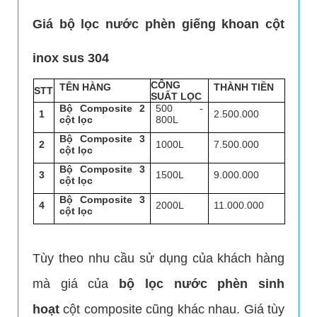
Giá bộ lọc nước phèn giếng khoan cột
inox sus 304
CÔNG
TÊN HÀNG
THÀNH TIỀN
STT
SUẤT LỌC
Bộ Composite 2
500 -
1
2.500.000
cột lọc
800L
Bộ
Composite
3
2
1000L
7.500.000
cột lọc
LẮP ĐẶT HỆ THỐNG LỌC NƯỚC SINH HOẠT GIA ĐÌNH
Bộ
Composite
3
3
1500L
9.000.000
cột lọc
Bộ
Composite
3
4
2000L
11.000.000
cột lọc
Tùy theo nhu cầu sử dụng của khách hàng
mà giá của
bộ lọc nước phèn sinh
hoạt
cột composite cũng khác nhau. Giá tùy