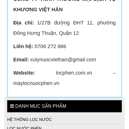
KHƯƠNG VIỆT HÀN
Địa chỉ:
1/27B đường ĐHT 11, phường
Đông Hưng Thuận, Quận 12
Liên hệ:
0706 272 886
Bể lọc nước giếng khoan cho gia đình
Email:
xulynuocviethan@gmail.com
Website:
locphen.com.vn –
maylocnuocphen.vn
DANH MỤC SẢN PHẨM
HỆ THỐNG LỌC NƯỚC
LỌC NƯỚC PHÈN