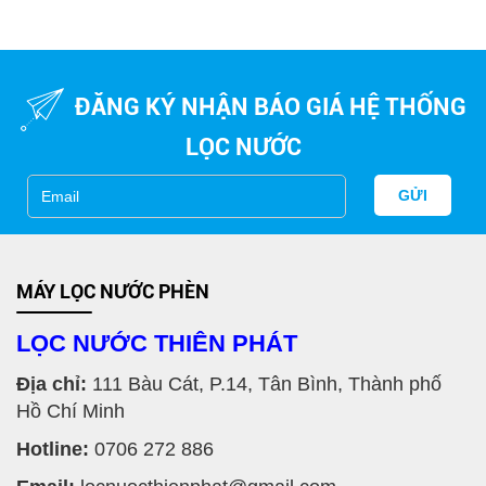
Bể lọc nước giếng khoan cho gia đình
ĐĂNG KÝ NHẬN BÁO GIÁ HỆ THỐNG
LỌC NƯỚC
GỬI
MÁY LỌC NƯỚC PHÈN
LỌC NƯỚC THIÊN PHÁT
Địa chỉ:
111 Bàu Cát, P.14, Tân Bình, Thành phố
Hồ Chí Minh
Hotline:
0706 272 886