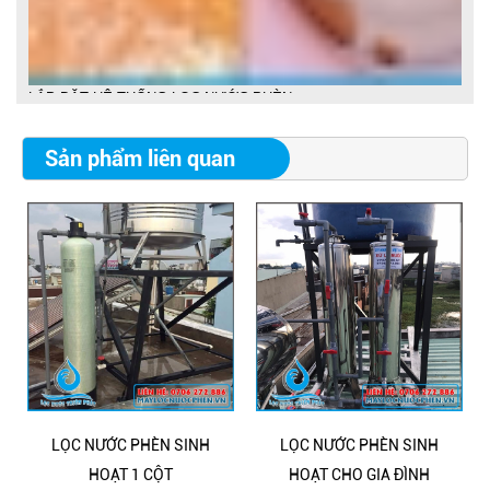
LẮP ĐẶT HỆ THỐNG LỌC NƯỚC PHÈN
Sản phẩm liên quan
LỌC NƯỚC PHÈN SINH
LỌC NƯỚC PHÈN SINH
HOẠT 1 CỘT
HOẠT CHO GIA ĐÌNH