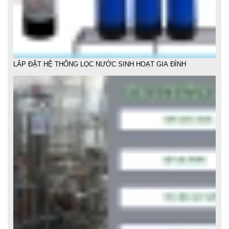
LẮP ĐẶT HỆ THỐNG LỌC NƯỚC SINH HOẠT GIA ĐÌNH