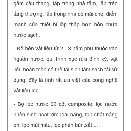
gầm cầu thang, lắp trong nhà tắm, lắp trên
tầng thượng, lắp trong nhà có mái che, điểm
mạnh của thiết bị lắp thấp hơn bồn chứa
nước sạch.
- Độ bền vật liệu từ 2 - 3 năm phụ thuộc vào
nguồn nước, qui trình xục rửa định kỳ, vật
MỘT SỐ CÁCH LỌC NƯỚC PHÈN TẠI NHÀ HIỆU QUẢ DỄ LÀM
liệu hoàn toàn có thể tái sinh làm sạch tái sử
dụng, đây là tính rất ưu việt của công nghệ
vật liệu lọc.
- Bộ lọc nước 02 cột composite, lọc nước
phèn sinh hoạt kim loại nặng, tạp chất nâng
ph, lọc mùi màu, lọc phèn bùn,sắt ...