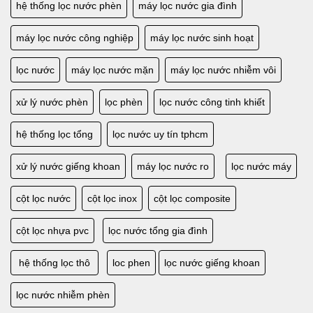
LẮP ĐẶT HỆ THỐNG LỌC NƯỚC SINH HOẠT GIA ĐÌNH
hệ thống lọc nước phèn
máy lọc nước gia đình
máy lọc nước công nghiệp
máy lọc nước sinh hoạt
lọc nước
máy lọc nước mặn
máy lọc nước nhiễm vôi
xử lý nước phèn
lọc phèn
lọc nước công tinh khiết
hệ thống lọc tổng
lọc nước uy tín tphcm
xử lý nước giếng khoan
máy lọc nước ro
lọc nước máy
cột lọc nước
cột lọc inox
cột lọc composite
cột lọc nhựa pvc
lọc nước tổng gia đình
hệ thống lọc thô
loc phen
lọc nước giếng khoan
lọc nước nhiễm phèn