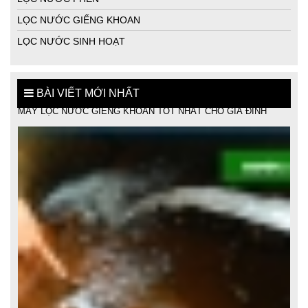
LỌC NƯỚC GIẾNG KHOAN
LỌC NƯỚC SINH HOẠT
BÀI VIẾT MỚI NHẤT
MÁY LỌC NƯỚC GIẾNG KHOAN TỐT NHẤT CHO GIA ĐÌNH