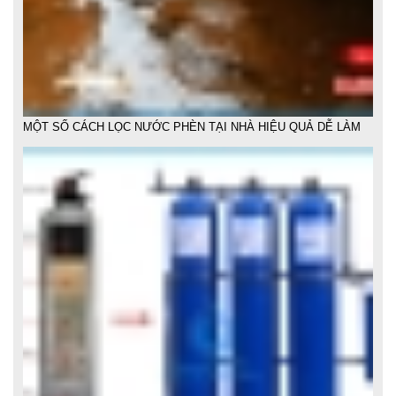
MỘT SỐ CÁCH LỌC NƯỚC PHÈN TẠI NHÀ HIỆU QUẢ DỄ LÀM