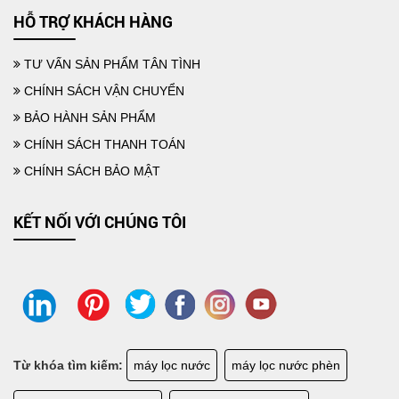
MỘT SỐ CÁCH LỌC NƯỚC PHÈN TẠI NHÀ HIỆU QUẢ DỄ LÀM
HỖ TRỢ KHÁCH HÀNG
TƯ VẤN SẢN PHẨM TÂN TÌNH
CHÍNH SÁCH VẬN CHUYỂN
BẢO HÀNH SẢN PHẨM
CHÍNH SÁCH THANH TOÁN
CHÍNH SÁCH BẢO MẬT
KẾT NỐI VỚI CHÚNG TÔI
Từ khóa tìm kiếm:
máy lọc nước
máy lọc nước phèn