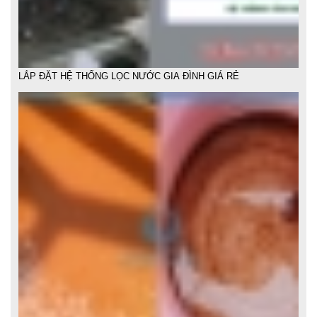
LẮP ĐẶT HỆ THỐNG LỌC NƯỚC GIA ĐÌNH GIÁ RẺ