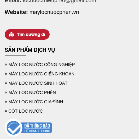
Email:
locnuocthienphat@gmail.com
Website:
maylocnuocphen.vn
MÁY LỌC NƯỚC GIẾNG KHOAN TỐT NHẤT CHO GIA ĐÌNH
SẢN PHẨM DỊCH VỤ
MÁY LỌC NƯỚC CÔNG NGHIỆP
MÁY LỌC NƯỚC GIẾNG KHOAN
MÁY LỌC NƯỚC SINH HOẠT
MÁY LỌC NƯỚC PHÈN
MÁY LỌC NƯỚC GIA ĐÌNH
CỘT LỌC NƯỚC