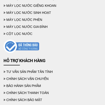
MÁY LỌC NƯỚC GIẾNG KHOAN
MÁY LỌC NƯỚC SINH HOẠT
MÁY LỌC NƯỚC PHÈN
MÁY LỌC NƯỚC GIA ĐÌNH
CỘT LỌC NƯỚC
MỘT SỐ CÁCH LỌC NƯỚC PHÈN TẠI NHÀ HIỆU QUẢ DỄ LÀM
HỖ TRỢ KHÁCH HÀNG
TƯ VẤN SẢN PHẨM TÂN TÌNH
CHÍNH SÁCH VẬN CHUYỂN
BẢO HÀNH SẢN PHẨM
CHÍNH SÁCH THANH TOÁN
CHÍNH SÁCH BẢO MẬT