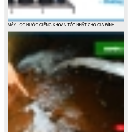
MỘT SỐ CÁCH LỌC NƯỚC PHÈN TẠI NHÀ HIỆU QUẢ DỄ LÀM