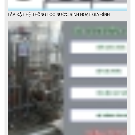
LẮP ĐẶT HỆ THỐNG LỌC NƯỚC GIA ĐÌNH GIÁ RẺ