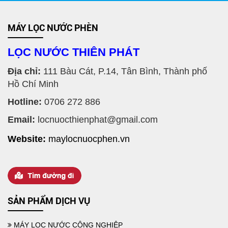
MÁY LỌC NƯỚC PHÈN
LỌC NƯỚC THIÊN PHÁT
Địa chỉ:
111 Bàu Cát, P.14, Tân Bình, Thành phố
Hồ Chí Minh
Hotline:
0706 272 886
Email:
locnuocthienphat@gmail.com
Website:
maylocnuocphen.vn
MÁY LỌC NƯỚC GIẾNG KHOAN TỐT NHẤT CHO GIA ĐÌNH
SẢN PHẨM DỊCH VỤ
MÁY LỌC NƯỚC CÔNG NGHIỆP