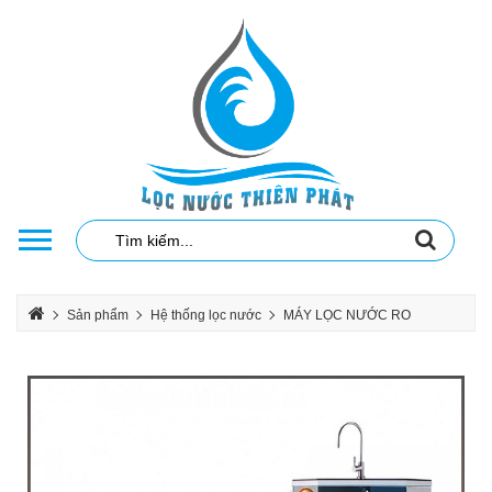
Sản phẩm
Hệ thống lọc nước
MÁY LỌC NƯỚC RO
MÁY LỌC NƯỚC RO KAROFI VĂN PHÒNG
LẮP ĐẶT HỆ THỐNG LỌC NƯỚC PHÈN