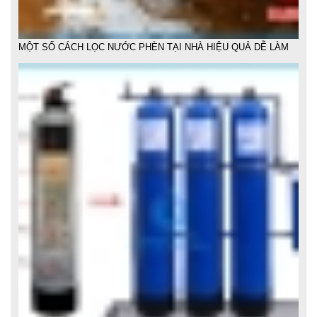
LẮP ĐẶT HỆ THỐNG LỌC NƯỚC SINH HOẠT GIA ĐÌNH