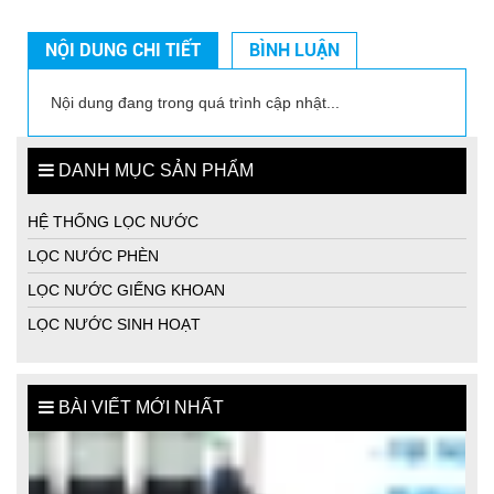
NỘI DUNG CHI TIẾT
BÌNH LUẬN
Nội dung đang trong quá trình cập nhật...
DANH MỤC SẢN PHẨM
HỆ THỐNG LỌC NƯỚC
LỌC NƯỚC PHÈN
LỌC NƯỚC GIẾNG KHOAN
LỌC NƯỚC SINH HOẠT
BÀI VIẾT MỚI NHẤT
MÁY LỌC NƯỚC GIẾNG KHOAN TỐT NHẤT CHO GIA ĐÌNH