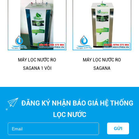
MÁY LỌC NƯỚC RO
MÁY LỌC NƯỚC RO
SAGANA 1 VÒI
SAGANA
Bể lọc nước giếng khoan cho gia đình
ĐĂNG KÝ NHẬN BÁO GIÁ HỆ THỐNG
LỌC NƯỚC
GỬI