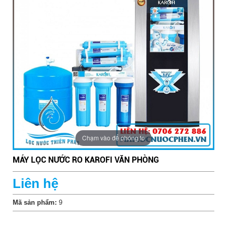
Chạm vào để phóng to
MÁY LỌC NƯỚC RO KAROFI VĂN PHÒNG
Liên hệ
Bể lọc nước giếng khoan cho gia đình
Mã sản phẩm:
9