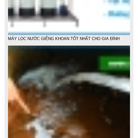
MỘT SỐ CÁCH LỌC NƯỚC PHÈN TẠI NHÀ HIỆU QUẢ DỄ LÀM