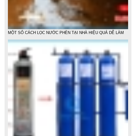
LẮP ĐẶT HỆ THỐNG LỌC NƯỚC SINH HOẠT GIA ĐÌNH