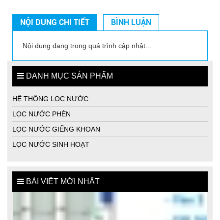
NỘI DUNG CHI TIẾT
BÌNH LUẬN
Nội dung đang trong quá trình cập nhật...
DANH MỤC SẢN PHẨM
HỆ THỐNG LỌC NƯỚC
LỌC NƯỚC PHÈN
LỌC NƯỚC GIẾNG KHOAN
LỌC NƯỚC SINH HOẠT
BÀI VIẾT MỚI NHẤT
MÁY LỌC NƯỚC GIẾNG KHOAN TỐT NHẤT CHO GIA ĐÌNH