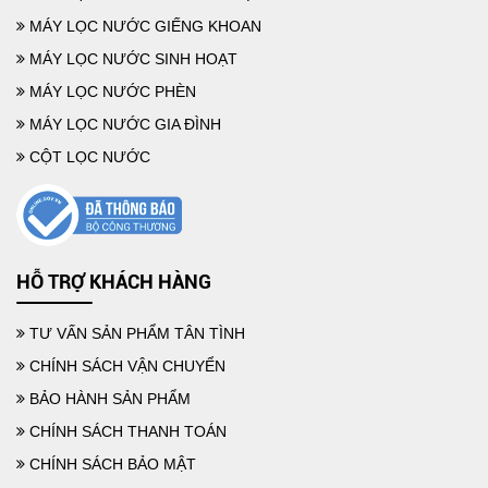
MÁY LỌC NƯỚC GIẾNG KHOAN
MÁY LỌC NƯỚC SINH HOẠT
MÁY LỌC NƯỚC PHÈN
MÁY LỌC NƯỚC GIA ĐÌNH
CỘT LỌC NƯỚC
MỘT SỐ CÁCH LỌC NƯỚC PHÈN TẠI NHÀ HIỆU QUẢ DỄ LÀM
HỖ TRỢ KHÁCH HÀNG
TƯ VẤN SẢN PHẨM TÂN TÌNH
CHÍNH SÁCH VẬN CHUYỂN
BẢO HÀNH SẢN PHẨM
CHÍNH SÁCH THANH TOÁN
CHÍNH SÁCH BẢO MẬT