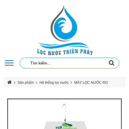
Sản phẩm
Hệ thống lọc nước
MÁY LỌC NƯỚC RO
MÁY LỌC NƯỚC RO SAGANA
LẮP ĐẶT HỆ THỐNG LỌC NƯỚC PHÈN