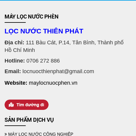
MÁY LỌC NƯỚC PHÈN
LỌC NƯỚC THIÊN PHÁT
Địa chỉ:
111 Bàu Cát, P.14, Tân Bình, Thành phố
Hồ Chí Minh
Hotline:
0706 272 886
Email:
locnuocthienphat@gmail.com
Website:
maylocnuocphen.vn
MÁY LỌC NƯỚC GIẾNG KHOAN TỐT NHẤT CHO GIA ĐÌNH
SẢN PHẨM DỊCH VỤ
MÁY LỌC NƯỚC CÔNG NGHIỆP