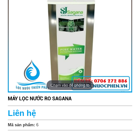
Chạm vào để phóng to
MÁY LỌC NƯỚC RO SAGANA
Liên hệ
Bể lọc nước giếng khoan cho gia đình
Mã sản phẩm:
6