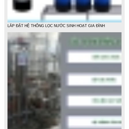
LẮP ĐẶT HỆ THỐNG LỌC NƯỚC GIA ĐÌNH GIÁ RẺ