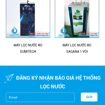
MÁY LỌC NƯỚC RO
MÁY LỌC NƯỚC RO
SUMITECH
SAGANA 1 VÒI
Bể lọc nước giếng khoan cho gia đình
ĐĂNG KÝ NHẬN BÁO GIÁ HỆ THỐNG
LỌC NƯỚC
GỬI